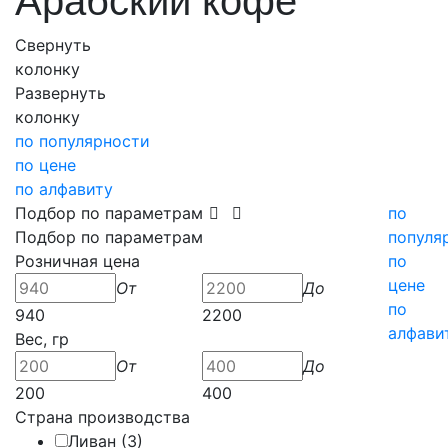
Арабский кофе
Свернуть
колонку
Развернуть
колонку
по популярности
по цене
по алфавиту
Подбор по параметрам
по
Подбор по параметрам
популя
Розничная цена
по
цене
От
До
по
940
2200
алфави
Вес, гр
От
До
200
400
Страна производства
Ливан (
3
)