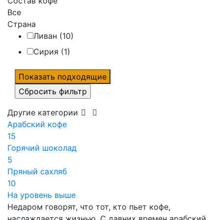
Состав кофе
Все
Страна
Ливан (
10
)
Сирия (
1
)
Другие категории
Арабский кофе
15
Горячий шоколад
5
Пряный сахляб
10
На уровень выше
Недаром говорят, что тот, кто пьет кофе,
наслаждается жизнью. С давних времен арабский