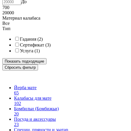
До
700
20000
Материал калабаса
Все
Тип
Гадания (
2
)
Сертификат (
3
)
Услуга (
1
)
Другие категории
Йерба мате
65
Калабасы для мате
102
Бомбильи (Бомбижьи)
20
Посуда и аксессуары
23
Специи, пряности и заатар