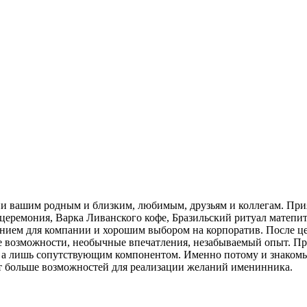
и вашим родным и близким, любимым, друзьям и коллегам. При
 церемония, Варка Ливанского кофе, Бразильский ритуал матепи
нием для компании и хорошим выбором на корпоратив. После це
е возможности, необычные впечатления, незабываемый опыт. П
ка, а лишь сопутствующим компонентом. Именно потому и знако
т больше возможностей для реализации желаний именинника.