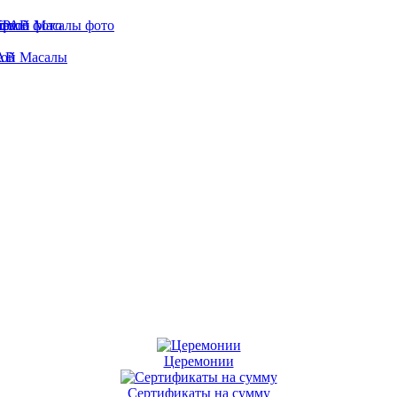
кой Масалы
АВ
Личный кабинет
Каталог
Сертификаты в подарок
ертификаты в подар
Церемонии
Сертификаты на сумму