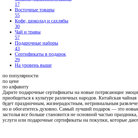
17
Восточные товары
55
Кофе, шоколад и сахлябы
30
Чай и травы
57
Подарочные наборы
43
Сертификаты в подарок
29
На уровень выше
по популярности
по цене
по алфавиту
Дарите подарочные сертификаты на новые потрясающие эмоци
приобщиться к культуре различных народов. Китайская чайная
будет праздничным, жизнерадостным, нетривиальным развлече
но и обогатитесь духовно. Cамый лучший подарок — это новы
застолья все больше становится не основной частью праздни
услуги или подарочные сертификаты на покупки, которые даю