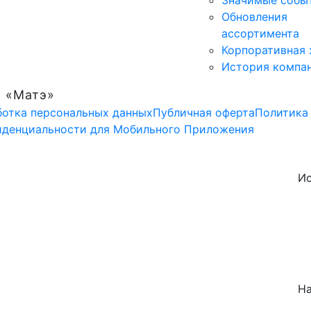
Значимые собы
Обновления
ассортимента
Корпоративная 
История компа
 «Матэ»
отка персональных данных
Публичная оферта
Политика
иденциальности для Мобильного Приложения
Ис
Н