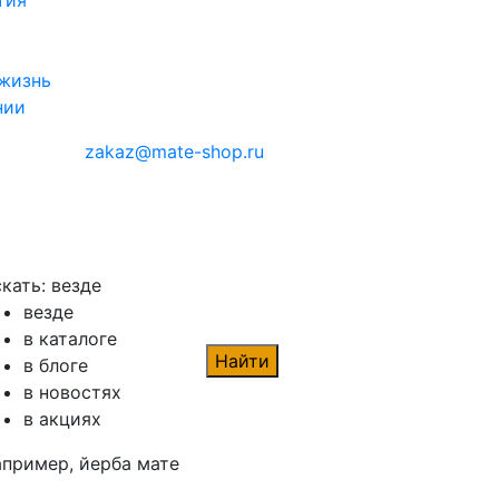
тия
жизнь
нии
zakaz@mate-shop.ru
кать:
везде
везде
в каталоге
Найти
в блоге
в новостях
в акциях
апример,
йерба мате