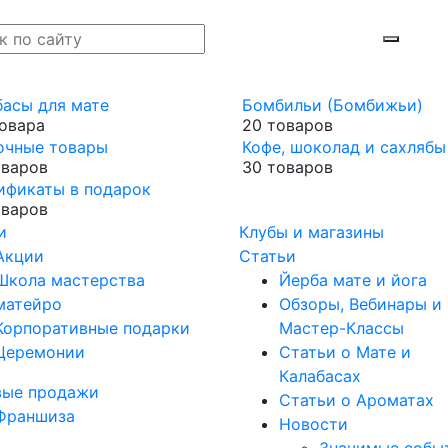
басы для мате
Бомбильи (Бомбижьи)
товара
20 товаров
очные товары
Кофе, шоколад и сахлябы
оваров
30 товаров
ификаты в подарок
оваров
и
Клубы и магазины
Акции
Статьи
Школа мастерства
Йерба мате и йога
матейро
Обзоры, Вебинары и
Корпоративные подарки
Мастер-Классы
Церемонии
Статьи о Мате и
Калабасах
вые продажи
Статьи о Ароматах
Франшиза
Новости