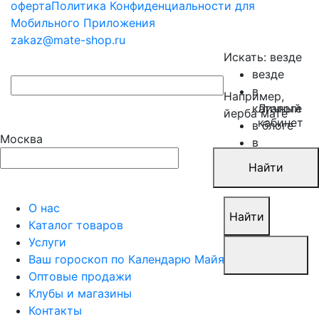
оферта
Политика Конфиденциальности для
Мобильного Приложения
zakaz@mate-shop.ru
Искать:
везде
везде
в
Например,
каталоге
Личный
йерба мате
кабинет
в блоге
Москва
в
новостях
Найти
в акциях
О нас
Найти
Каталог товаров
Услуги
Ваш гороскоп по Календарю Майя
Оптовые продажи
Клубы и магазины
Контакты