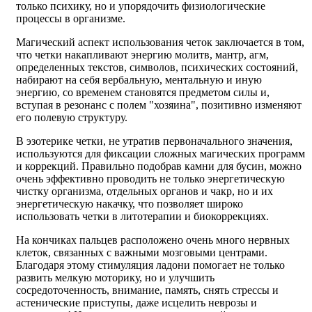
только психику, но и упорядочить физиологические
процессы в организме.
Магический аспект использования четок заключается в том,
что четки накапливают энергию молитв, мантр, агм,
определенных текстов, символов, психических состояний,
набирают на себя вербальную, ментальную и иную
энергию, со временем становятся предметом силы и,
вступая в резонанс с полем "хозяина", позитивно изменяют
его полевую структуру.
В эзотерике четки, не утратив первоначального значения,
используются для фиксации сложных магических программ
и коррекций. Правильно подобрав камни для бусин, можно
очень эффективно проводить не только энергетическую
чистку организма, отдельных органов и чакр, но и их
энергетическую накачку, что позволяет широко
использовать четки в литотерапии и биокоррекциях.
На кончиках пальцев расположено очень много нервных
клеток, связанных с важными мозговыми центрами.
Благодаря этому стимуляция ладони помогает не только
развить мелкую моторику, но и улучшить
сосредоточенность, внимание, память, снять стрессы и
астенические приступы, даже исцелить неврозы и