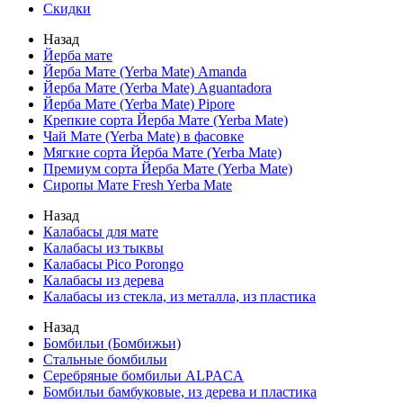
Скидки
Назад
Йерба мате
Йерба Мате (Yerba Mate) Amanda
Йерба Мате (Yerba Mate) Aguantadora
Йерба Мате (Yerba Mate) Pipore
Крепкие сорта Йерба Мате (Yerba Mate)
Чай Мате (Yerba Mate) в фасовке
Мягкие сорта Йерба Мате (Yerba Mate)
Премиум сорта Йерба Мате (Yerba Mate)
Сиропы Мате Fresh Yerba Mate
Назад
Калабасы для мате
Калабасы из тыквы
Калабасы Pico Porongo
Калабасы из дерева
Калабасы из стекла, из металла, из пластика
Назад
Бомбильи (Бомбижьи)
Стальные бомбильи
Серебряные бомбильи ALPACA
Бомбильи бамбуковые, из дерева и пластика