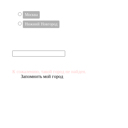
ВЫБЕРИТЕ СВОЙ ГОРОД
Москва
Нижний Новгород
Или укажите в поле
(и выберите его в списке)
К сожалению, такой город не найден.
Запомнить мой город
Если вам не удалось найти свой населенный пункт в
нашем списке — не расстраивайтесь! Мы сможем
доставить товары в любую точку России и СНГ.