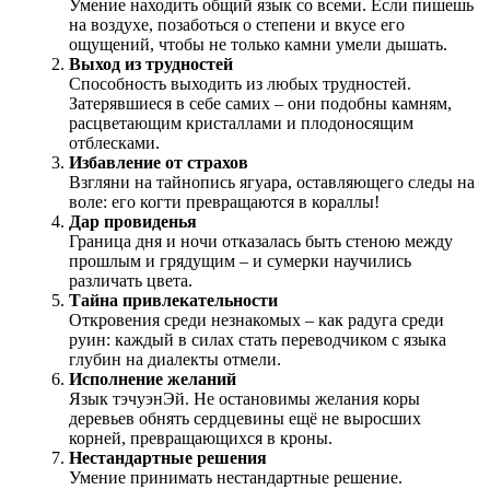
Умение находить общий язык со всеми. Если пишешь
на воздухе, позаботься о степени и вкусе его
ощущений, чтобы не только камни умели дышать.
Выход из трудностей
Способность выходить из любых трудностей.
Затерявшиеся в себе самих – они подобны камням,
расцветающим кристаллами и плодоносящим
отблесками.
Избавление от страхов
Взгляни на тайнопись ягуара, оставляющего следы на
воле: его когти превращаются в кораллы!
Дар провиденья
Граница дня и ночи отказалась быть стеною между
прошлым и грядущим – и сумерки научились
различать цвета.
Тайна привлекательности
Откровения среди незнакомых – как радуга среди
руин: каждый в силах стать переводчиком с языка
глубин на диалекты отмели.
Исполнение желаний
Язык тэчуэнЭй. Не остановимы желания коры
деревьев обнять сердцевины ещё не выросших
корней, превращающихся в кроны.
Нестандартные решения
Умение принимать нестандартные решение.