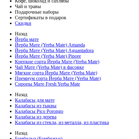
Кофе, шоколад и сахлябы
Чай и травы
Подарочные наборы
Сертификаты в подарок
Скидки
Назад
Йерба мате
Йерба Мате (Yerba Mate) Amanda
Йерба Мате (Yerba Mate) Aguantadora
Йерба Мате (Yerba Mate) Pipore
Крепкие сорта Йерба Мате (Yerba Mate)
Чай Мате (Yerba Mate) в фасовке
Мягкие сорта Йерба Мате (Yerba Mate)
Премиум сорта Йерба Мате (Yerba Mate)
Сиропы Мате Fresh Yerba Mate
Назад
Калабасы для мате
Калабасы из тыквы
Калабасы Pico Porongo
Калабасы из дерева
Калабасы из стекла, из металла, из пластика
Назад
Бомбильи (Бомбижьи)