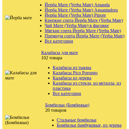
Йерба Мате (Yerba Mate) Amanda
Йерба Мате (Yerba Mate) Aguantadora
Йерба Мате (Yerba Mate) Pipore
Крепкие сорта Йерба Мате (Yerba Mate)
Чай Мате (Yerba Mate) в фасовке
Мягкие сорта Йерба Мате (Yerba Mate)
Премиум сорта Йерба Мате (Yerba Mate)
Все категории
Калабасы для мате
102 товара
Калабасы из тыквы
Калабасы Pico Porongo
Калабасы из дерева
Калабасы из стекла, из металла, из
пластика
Все категории
Бомбильи (Бомбижьи)
20 товаров
Стальные бомбильи
Бомбильи бамбуковые, из дерева