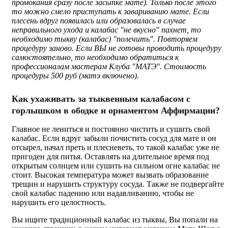
промокания сразу после засыпке мате). Только после этого
то можно смело приступать к завариванию мате. Если
плесень вдруг появилась или образовалась в случае
неправильного ухода и калабас "не вкусно" пахнет, то
необходимо тыкву (калабас) "полечить".
Повторяем
процедуру заново. Если ВЫ не готовы проводить процедуру
самостоятельно, то необходимо обратиться к
профессионалам мастерам Клуба "МАТЭ". Стоимость
процедуры 500 руб (матэ включено).
Как ухаживать за тыквенным калабасом с
горлышком в ободке и орнаментом Аффирмации?
Главное не лениться и постоянно чистить и сушить свой
калабас. Если вдруг забыли почистить сосуд для мате и он
отсырел, начал преть и плесневеть, то такой калабас уже не
пригоден для питья. Оставлять на длительное время под
открытым солнцем или сушить на сильном огне калабас не
стоит. Высокая температура может вызвать образование
трещин и нарушить структуру сосуда. Также не подвергайте
свой калабас падению или надавливанию, чтобы не
нарушить его целостность.
Вы ищите традиционный калабас из тыквы, Вы попали на