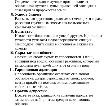
Оледеневшее солнце-лучшее противоядие от
обозленной пустоты луны, принявшей завещания
созвездий за пророчества земли
Успех в бизнесе
Рассказывая грустящим долинам о смеющихся горах,
расскажи глубинным змеям: как пользоваться
крыльями молний?
Богатство
Извлечение богатства не в ущерб другим. Кристаллы
усталости устилают недоговоренности спящих
самородков, считающих многоцветье важнее их
яркости.
Скрытые способности
Осознание своих скрытых способностей. Огонь,
горящий под водою, освещает раковины, которыми
вымощены пути зажёгших этот огонь на воде.
Гармоничная адаптация
Способность органично осваиваться в любой
обстановке. Дверь, отрёкшаяся от своих ключей,
всегда придёт на помощь окнам, ослепившим
собственные стёкла.
Против Депрессий
Всесветье скал, кипящих на пламени вдохов, не
затемняется лабиринтом трещин вскипающих
облаков.