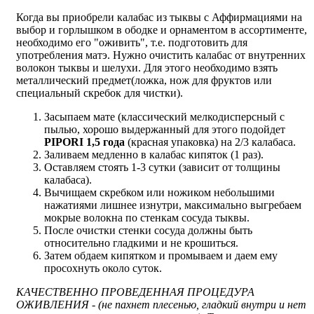
Когда вы приобрели калабас из тыквы с Аффирмациями на
выбор и горлышком в ободке и орнаментом в ассортименте,
необходимо его "оживить", т.е. подготовить для
употребления матэ. Нужно очистить калабас от внутренних
волокон тыквы и шелухи. Для этого необходимо взять
металлический предмет(ложка, нож для фруктов или
специальный скребок для чистки).
Засыпаем мате (классический мелкодисперсный с
пылью, хорошо выдержанный для этого подойдет
PIPORI 1,5 года
(красная упаковка) на 2/3 калабаса.
Заливаем медленно в калабас кипяток (1 раз).
Оставляем стоять 1-3 сутки (зависит от толщины
калабаса).
Вычищаем скребком или ножиком небольшими
нажатиями лишнее изнутри, максимально выгребаем
мокрые волокна по стенкам сосуда тыквы.
После очистки стенки сосуда должны быть
относительно гладкими и не крошиться.
Затем обдаем кипятком и промываем и даем ему
просохнуть около суток.
КАЧЕСТВЕННО ПРОВЕДЕННАЯ ПРОЦЕДУРА
ОЖИВЛЕНИЯ - (не пахнет плесенью, гладкий внутри и нет