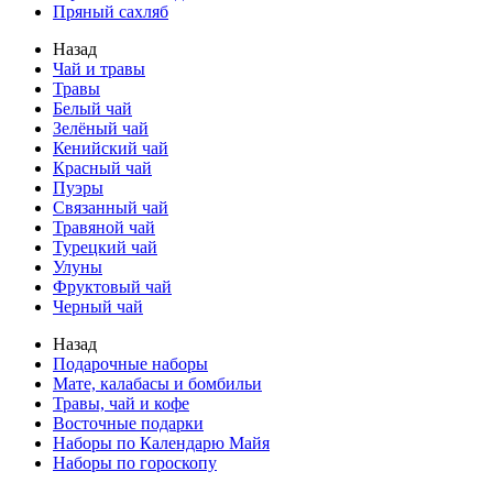
Пряный сахляб
Назад
Чай и травы
Травы
Белый чай
Зелёный чай
Кенийский чай
Красный чай
Пуэры
Связанный чай
Травяной чай
Турецкий чай
Улуны
Фруктовый чай
Черный чай
Назад
Подарочные наборы
Мате, калабасы и бомбильи
Травы, чай и кофе
Восточные подарки
Наборы по Календарю Майя
Наборы по гороскопу