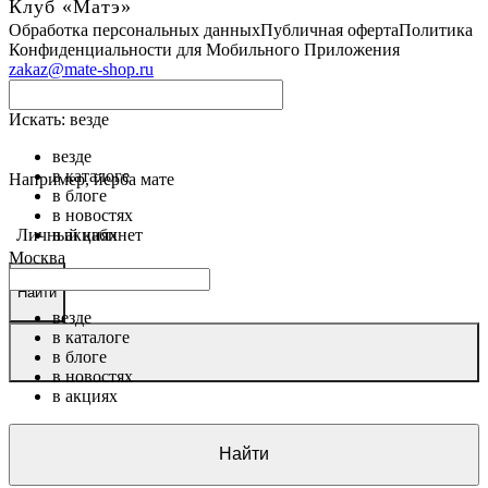
Клуб «Матэ»
Обработка персональных данных
Публичная оферта
Политика
Конфиденциальности для Мобильного Приложения
zakaz@mate-shop.ru
Искать:
везде
везде
в каталоге
Например,
йерба мате
в блоге
в новостях
Личный кабинет
в акциях
Москва
Найти
везде
в каталоге
в блоге
в новостях
в акциях
Найти