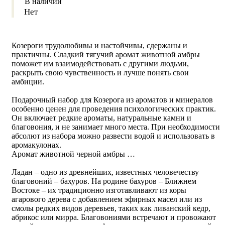
В наличии
Нет
Козероги трудолюбивы и настойчивы, сдержаны и
практичны. Сладкий тягучий аромат животной амбры
поможет им взаимодействовать с другими людьми,
раскрыть свою чувственность и лучше понять свои
амбиции.
Подарочный набор для Козерога из ароматов и минералов
особенно ценен для проведения психологических практик.
Он включает редкие ароматы, натуральные камни и
благовония, и не занимает много места. При необходимости
абсолют из набора можно развести водой и использовать в
аромакулонах.
Аромат животной черной амбры …
Ладан – одно из древнейших, известных человечеству
благовоний – бахуров. На родине бахуров – Ближнем
Востоке – их традиционно изготавливают из коры
агарового дерева с добавлением эфирных масел или из
смолы редких видов деревьев, таких как ливанский кедр,
абрикос или мирра. Благовониями встречают и провожают