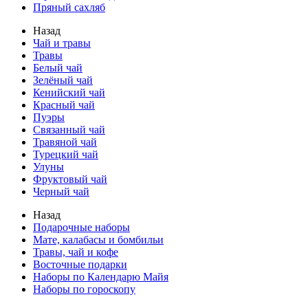
Пряный сахляб
Назад
Чай и травы
Травы
Белый чай
Зелёный чай
Кенийский чай
Красный чай
Пуэры
Связанный чай
Травяной чай
Турецкий чай
Улуны
Фруктовый чай
Черный чай
Назад
Подарочные наборы
Мате, калабасы и бомбильи
Травы, чай и кофе
Восточные подарки
Наборы по Календарю Майя
Наборы по гороскопу