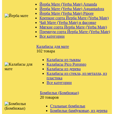
Йерба Мате (Yerba Mate) Amanda
Йерба Мате (Yerba Mate) Aguantadora
Йерба Мате (Yerba Mate) Pipore
Крепкие сорта Йерба Мате (Yerba Mate)
Чай Мате (Yerba Mate) в фасовке
Мягкие сорта Йерба Мате (Yerba Mate)
Премиум сорта Йерба Мате (Yerba Mate)
Все категории
Калабасы для мате
102 товара
Калабасы из тыквы
Калабасы Pico Porongo
Калабасы из дерева
Калабасы из стекла, из металла, из
пластика
Все категории
Бомбильи (Бомбижьи)
20 товаров
Стальные бомбильи
Бомбильи бамбуковые, из дерева