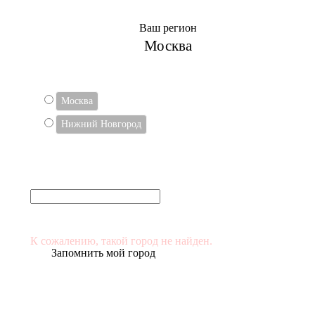
Ваш регион
Москва
ВЫБЕРИТЕ СВОЙ ГОРОД
Москва
Нижний Новгород
Или укажите в поле
(и выберите его в списке)
К сожалению, такой город не найден.
Запомнить мой город
Если вам не удалось найти свой населенный пункт в