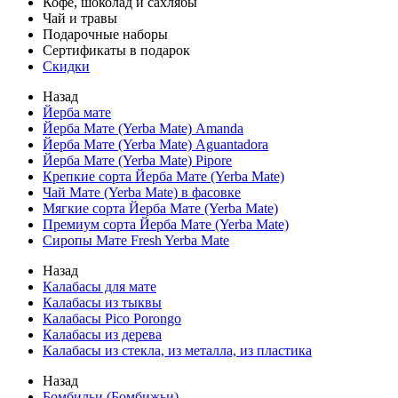
Кофе, шоколад и сахлябы
Чай и травы
Подарочные наборы
Сертификаты в подарок
Скидки
Назад
Йерба мате
Йерба Мате (Yerba Mate) Amanda
Йерба Мате (Yerba Mate) Aguantadora
Йерба Мате (Yerba Mate) Pipore
Крепкие сорта Йерба Мате (Yerba Mate)
Чай Мате (Yerba Mate) в фасовке
Мягкие сорта Йерба Мате (Yerba Mate)
Премиум сорта Йерба Мате (Yerba Mate)
Сиропы Мате Fresh Yerba Mate
Назад
Калабасы для мате
Калабасы из тыквы
Калабасы Pico Porongo
Калабасы из дерева
Калабасы из стекла, из металла, из пластика
Назад
Бомбильи (Бомбижьи)