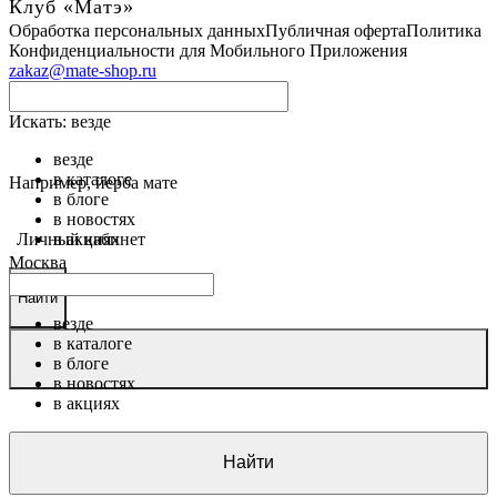
Клуб «Матэ»
Обработка персональных данных
Публичная оферта
Политика
Конфиденциальности для Мобильного Приложения
zakaz@mate-shop.ru
Искать:
везде
везде
в каталоге
Например,
йерба мате
в блоге
в новостях
Личный кабинет
в акциях
Москва
Найти
везде
в каталоге
в блоге
в новостях
в акциях
Найти