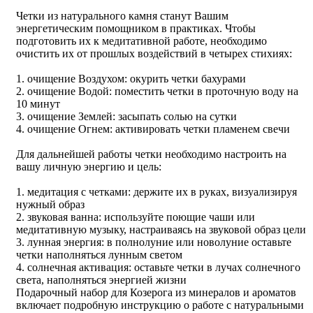
Четки из натурального камня станут Вашим
энергетическим помощником в практиках. Чтобы
подготовить их к медитативной работе, необходимо
очистить их от прошлых воздействий в четырех стихиях:
1. очищение Воздухом: окурить четки бахурами
2. очищение Водой: поместить четки в проточную воду на
10 минут
3. очищение Землей: засыпать солью на сутки
4. очищение Огнем: активировать четки пламенем свечи
Для дальнейшей работы четки необходимо настроить на
вашу личную энергию и цель:
1. медитация с четками: держите их в руках, визуализируя
нужный образ
2. звуковая ванна: используйте поющие чаши или
медитативную музыку, настраиваясь на звуковой образ цели
3. лунная энергия: в полнолуние или новолуние оставьте
четки наполняться лунным светом
4. солнечная активация: оставьте четки в лучах солнечного
света, наполняться энергией жизни
Подарочный набор для Козерога из минералов и ароматов
включает подробную инструкцию о работе с натуральными