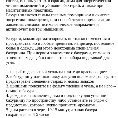
гостей, используют их в офисах, дома для энергетической
чистки помещений и убивания бактерий, а также при
медитативных практиках.
Бахуры являются самым главным помощником в очистке
энергетики помещения, они способствуют нормализации
давления, снимают психологическое напряжение и
активируют центры мышления.
Бахуром, можно ароматизировать не только помещения и
пространства, но и любые предметы, например, постельное
белье и одежду. Для этого необходима специальная
бахурница. При первом знакомстве с бахурами, ее можно
заменить входящей в состав этого набора подставкой для
угля:
1. нагрейте древесный уголь на плите до красного цвета
2. в бахурницу или подставку для угля положите фольгу, это
предотвратит смешение старых и новых запахов
3. щипцами положите на фольгу тлеющий уголь, а на него –
немного бахура
4. дождитесь появления дыма и подставку для угля или
бахурницу по пространству, либо установите ее рядом с
предметами, которые нужно пропитать ароматом
5. дым рассеется через 10-15 минут, а запах бахура
сохранится на 4-5 часов