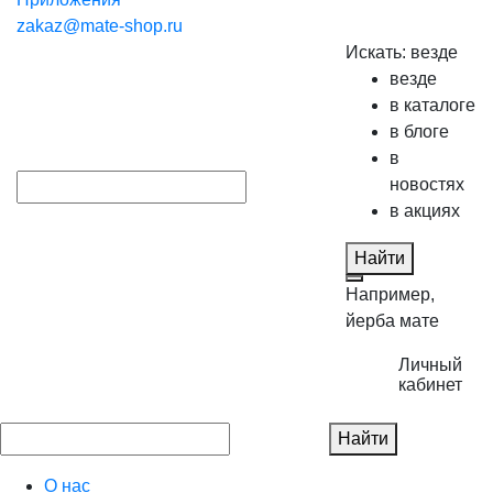
zakaz@mate-shop.ru
Искать:
везде
везде
в каталоге
в блоге
в
новостях
в акциях
Найти
Например,
йерба мате
Личный
кабинет
Найти
О нас