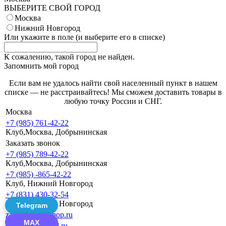
ВЫБЕРИТЕ СВОЙ ГОРОД
Москва
Нижний Новгород
Или укажите в поле
(и выберите его в списке)
К сожалению, такой город не найден.
Запомнить мой город
Если вам не удалось найти свой населенный пункт в нашем
списке — не расстраивайтесь! Мы сможем доставить товары в
любую точку России и СНГ.
Москва
+7 (985) 761-42-22
Клуб,Москва, Добрынинская
Заказать звонок
+7 (985) 789-42-22
Клуб,Москва, Добрынинская
+7 (985) -865-42-22
Клуб, Нижний Новгород
+7 (831) 430-32-54
Клуб, Нижний Новгород
Telegram
zakaz@mate-shop.ru
MAX
matemaya@mail.ru