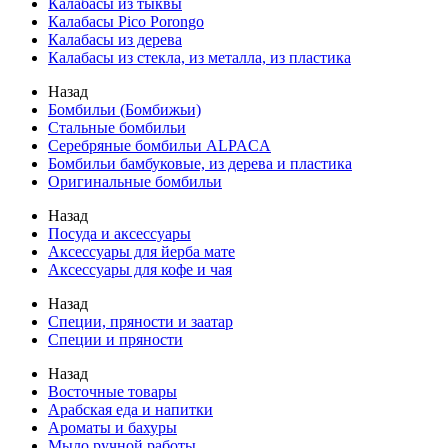
Калабасы из тыквы
Калабасы Pico Porongo
Калабасы из дерева
Калабасы из стекла, из металла, из пластика
Назад
Бомбильи (Бомбижьи)
Стальные бомбильи
Серебряные бомбильи ALPACA
Бомбильи бамбуковые, из дерева и пластика
Оригинальные бомбильи
Назад
Посуда и аксессуары
Аксессуары для йерба мате
Аксессуары для кофе и чая
Назад
Специи, пряности и заатар
Специи и пряности
Назад
Восточные товары
Арабская еда и напитки
Ароматы и бахуры
Мыло ручной работы