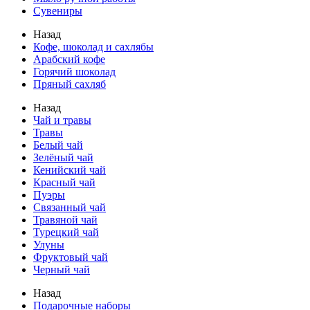
Сувениры
Назад
Кофе, шоколад и сахлябы
Арабский кофе
Горячий шоколад
Пряный сахляб
Назад
Чай и травы
Травы
Белый чай
Зелёный чай
Кенийский чай
Красный чай
Пуэры
Связанный чай
Травяной чай
Турецкий чай
Улуны
Фруктовый чай
Черный чай
Назад
Подарочные наборы