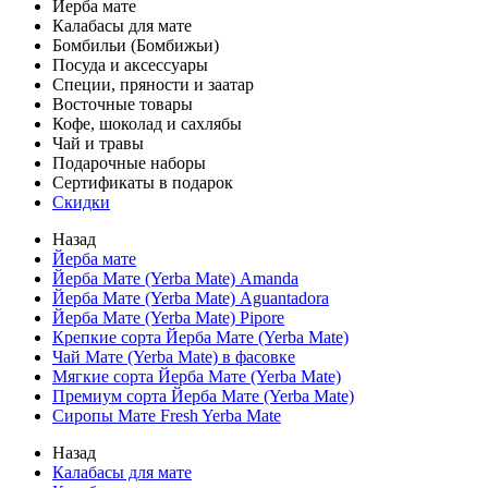
Йерба мате
Калабасы для мате
Бомбильи (Бомбижьи)
Посуда и аксессуары
Специи, пряности и заатар
Восточные товары
Кофе, шоколад и сахлябы
Чай и травы
Подарочные наборы
Сертификаты в подарок
Скидки
Назад
Йерба мате
Йерба Мате (Yerba Mate) Amanda
Йерба Мате (Yerba Mate) Aguantadora
Йерба Мате (Yerba Mate) Pipore
Крепкие сорта Йерба Мате (Yerba Mate)
Чай Мате (Yerba Mate) в фасовке
Мягкие сорта Йерба Мате (Yerba Mate)
Премиум сорта Йерба Мате (Yerba Mate)
Сиропы Мате Fresh Yerba Mate
Назад
Калабасы для мате