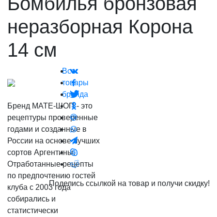
Бомбилья бронзовая
неразборная Корона
14 см
Все
товары
бренда
Бренд МАТЕ-ШОП - это
рецептуры проверенные
годами и созданные в
России на основе лучших
сортов Аргентины.
Отработанные рецепты
по предпочтению гостей
Поделись ссылкой на товар и получи скидку!
клуба с 2003 года
собирались и
статистически