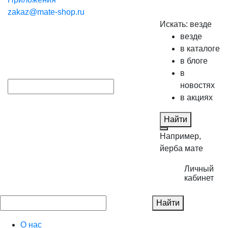
zakaz@mate-shop.ru
Искать:
везде
везде
в каталоге
в блоге
в
новостях
в акциях
Найти
Например,
йерба мате
Личный
кабинет
Найти
О нас