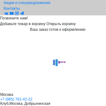
Акции и спецпредложения
Контакты
Позвоните нам!
Добавьте товар в корзину
Открыть корзину
Ваш заказ готов к оформлению
Личный кабинет
Вам будет доступна история заказов, управление
рассылками, свои цены и скидки для постоянных клиентов
и прочее.
Ваш логин
Ваш пароль
Войти в личный кабинет
Забыли пароль?
Создать личный кабинет
Москва
+7 (985) 761-42-22
Клуб,Москва, Добрынинская