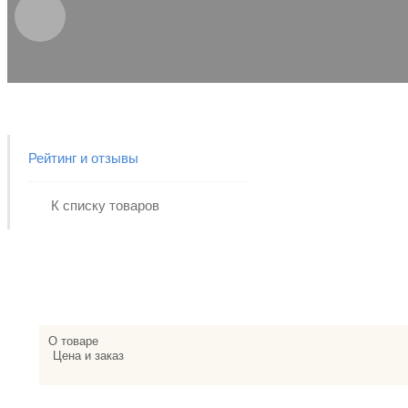
К сожалению, такой город не найден.
Запомнить мой город
Рейтинг и отзывы
Если вам не удалось найти свой населенный пункт в нашем 
точку 
К списку товаров
О товаре
Цена и заказ