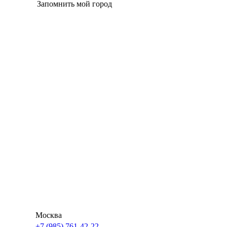
Запомнить мой город
Если вам не удалось найти свой населенный пункт в
нашем списке — не расстраивайтесь! Мы сможем
доставить товары в любую точку России и СНГ.
Москва
+7 (985) 761-42-22