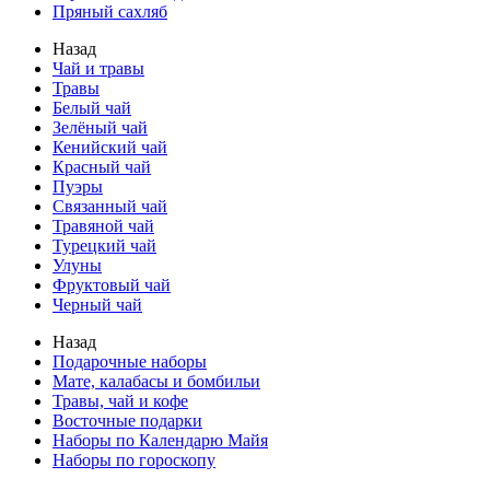
Пряный сахляб
Назад
Чай и травы
Травы
Белый чай
Зелёный чай
Кенийский чай
Красный чай
Пуэры
Связанный чай
Травяной чай
Турецкий чай
Улуны
Фруктовый чай
Черный чай
Назад
Подарочные наборы
Мате, калабасы и бомбильи
Травы, чай и кофе
Восточные подарки
Наборы по Календарю Майя
Наборы по гороскопу