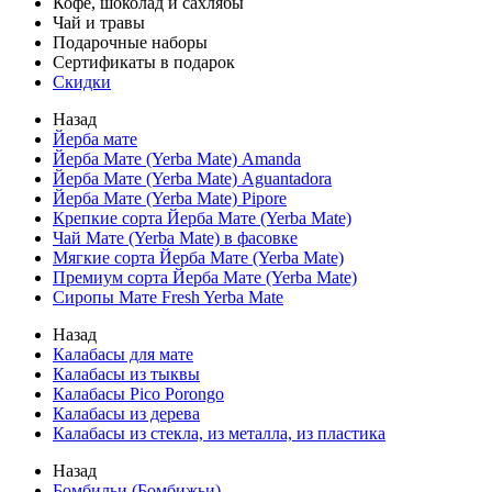
Кофе, шоколад и сахлябы
Чай и травы
Подарочные наборы
Сертификаты в подарок
Скидки
Назад
Йерба мате
Йерба Мате (Yerba Mate) Amanda
Йерба Мате (Yerba Mate) Aguantadora
Йерба Мате (Yerba Mate) Pipore
Крепкие сорта Йерба Мате (Yerba Mate)
Чай Мате (Yerba Mate) в фасовке
Мягкие сорта Йерба Мате (Yerba Mate)
Премиум сорта Йерба Мате (Yerba Mate)
Сиропы Мате Fresh Yerba Mate
Назад
Калабасы для мате
Калабасы из тыквы
Калабасы Pico Porongo
Калабасы из дерева
Калабасы из стекла, из металла, из пластика
Назад
Бомбильи (Бомбижьи)