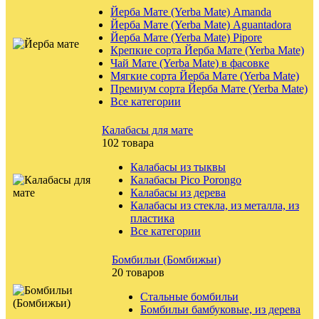
Йерба Мате (Yerba Mate) Amanda
Йерба Мате (Yerba Mate) Aguantadora
Йерба Мате (Yerba Mate) Pipore
Крепкие сорта Йерба Мате (Yerba Mate)
Чай Мате (Yerba Mate) в фасовке
Мягкие сорта Йерба Мате (Yerba Mate)
Премиум сорта Йерба Мате (Yerba Mate)
Все категории
Калабасы для мате
102 товара
Калабасы из тыквы
Калабасы Pico Porongo
Калабасы из дерева
Калабасы из стекла, из металла, из
пластика
Все категории
Бомбильи (Бомбижьи)
20 товаров
Стальные бомбильи
Бомбильи бамбуковые, из дерева