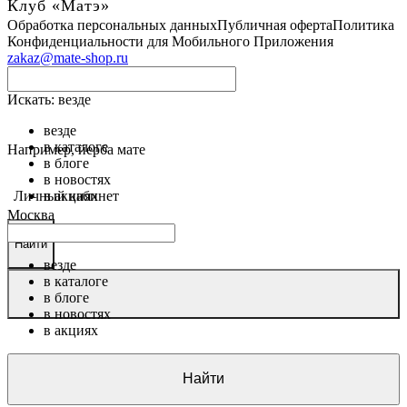
Клуб «Матэ»
Обработка персональных данных
Публичная оферта
Политика
Конфиденциальности для Мобильного Приложения
zakaz@mate-shop.ru
Искать:
везде
везде
в каталоге
Например,
йерба мате
в блоге
в новостях
Личный кабинет
в акциях
Москва
Найти
везде
в каталоге
в блоге
в новостях
в акциях
Найти