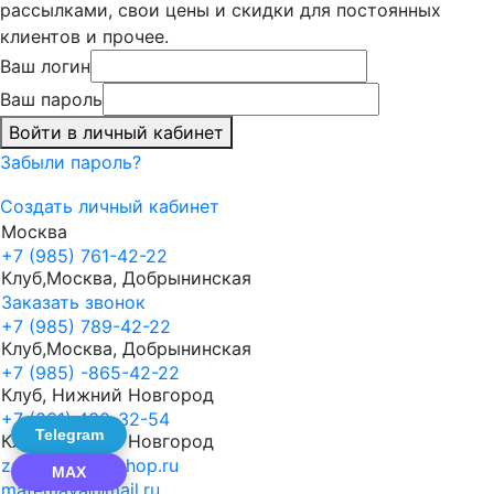
рассылками, свои цены и скидки для постоянных
клиентов и прочее.
Ваш логин
Ваш пароль
Войти в личный кабинет
Забыли пароль?
Создать личный кабинет
Москва
+7 (985) 761-42-22
Клуб,Москва, Добрынинская
Заказать звонок
+7 (985) 789-42-22
Клуб,Москва, Добрынинская
+7 (985) -865-42-22
Клуб, Нижний Новгород
+7 (831) 430-32-54
Telegram
Клуб, Нижний Новгород
zakaz@mate-shop.ru
MAX
matemaya@mail.ru