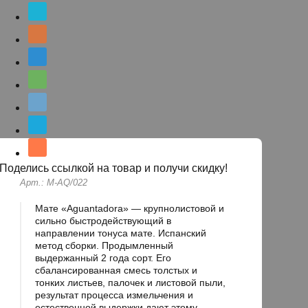
Поделись ссылкой на товар и получи скидку!
Арт.: M-AQ/022
Мате «Aguantadora» — крупнолистовой и
сильно быстродействующий в
направлении тонуса мате. Испанский
метод сборки. Продымленный
выдержанный 2 года сорт. Его
сбалансированная смесь толстых и
тонких листьев, палочек и листовой пыли,
результат процесса измельчения и
естественной выдержки дают этому