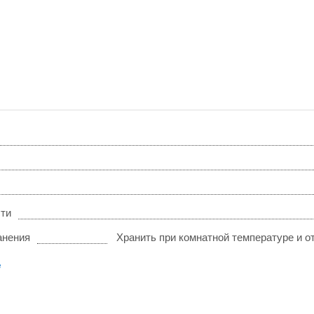
сти
анения
Хранить при комнатной температуре и о
е