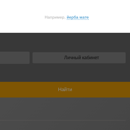
Например,
йерба мате
Найти
везде
Личный кабинет
Найти