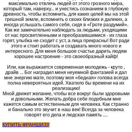
максимально отвлечь людей от этого грозного мира,
который там, наверху... и унестись сознанием в глубокую
древность, чтобы вспомнить, для каких целей мы на этой
грешной земле, вспомнить о своих близких и далеких, а
иногда услышать самого себя, сидя в «Гроте раздумий».
Как же замечательно наблюдать за людьми, уходящими
от нас просветленными и преобразившимися - их глаза
горят, улыбка не сходит с уст, а лица прекрасны! Вот ради
этого и стоит работать и создавать много нового и
интересного. Для меня большое счастье дарить людям
хорошее настроение - это своеобразный кайф!
Или, как выражается современная молодежь - круто ,
драйв ... Бог наградил меня неуемной фантазией и дал
мне энергию мате, поэтому моя «бедная» голова всегда
полна невероятных идей. Хватило бы времени на их
реализацию!
Мной движет желание, чтобы все вокруг были здоровыми
и довольными. Желать добра себе подобным мне
кажется самым естественным для человека. Как странно
и банально это звучит в наш век! Всегда за человека
говорят его дела и людская память ....
КУПИТЬ ФРАНШИЗУ