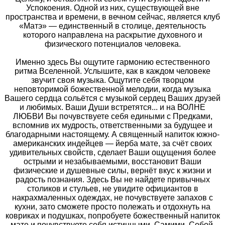
Успокоения. Одной из них, существующей вне
пространства и времени, в вечном сейчас, является клуб
«Матэ» — единственный в столице, деятельность
которого направлена на раскрытие духовного и
физического потенциалов человека.
Именно здесь Вы ощутите гармонию естественного
ритма Вселенной. Услышите, как в каждом человеке
звучит своя музыка. Ощутите себя творцом
неповторимой божественной мелодии, когда музыка
Вашего сердца сольётся с музыкой сердец Ваших друзей
и любимых. Ваши Души встретятся... и на ВОЛНЕ
ЛЮБВИ Вы почувствуете себя едиными с Предками,
вспомнив их мудрость, ответственными за будущее и
благодарными настоящему. А священный напиток южно-
американских индейцев — йерба мате, за счёт своих
удивительных свойств, сделает Ваши ощущения более
острыми и незабываемыми, восстановит Ваши
физические и душевные силы, вернёт вкус к жизни и
радость познания. Здесь Вы не найдете привычных
столиков и стульев, не увидите официантов в
накрахмаленных одеждах, не почувствуете запахов с
кухни, зато сможете просто полежать и отдохнуть на
ковриках и подушках, попробуете божественный напиток
мате и почувствуете себя истинными. Самими. Собой.