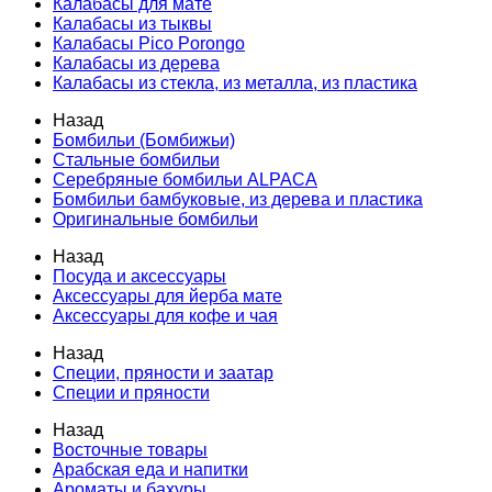
Калабасы для мате
Калабасы из тыквы
Калабасы Pico Porongo
Калабасы из дерева
Калабасы из стекла, из металла, из пластика
Назад
Бомбильи (Бомбижьи)
Стальные бомбильи
Серебряные бомбильи ALPACA
Бомбильи бамбуковые, из дерева и пластика
Оригинальные бомбильи
Назад
Посуда и аксессуары
Аксессуары для йерба мате
Аксессуары для кофе и чая
Назад
Специи, пряности и заатар
Специи и пряности
Назад
Восточные товары
Арабская еда и напитки
Ароматы и бахуры