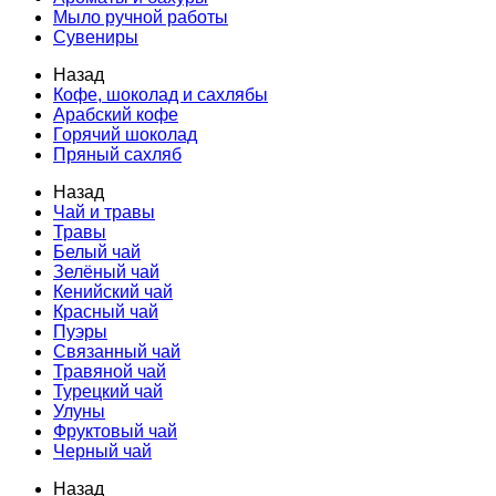
Мыло ручной работы
Сувениры
Назад
Кофе, шоколад и сахлябы
Арабский кофе
Горячий шоколад
Пряный сахляб
Назад
Чай и травы
Травы
Белый чай
Зелёный чай
Кенийский чай
Красный чай
Пуэры
Связанный чай
Травяной чай
Турецкий чай
Улуны
Фруктовый чай
Черный чай
Назад