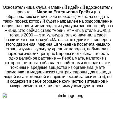
Основательница клуба и главный идейный вдохновитель
проекта —
Марина Евгеньевна Грейзи
(по
образованию клинический психолог) мечтала создать
такой проект, который будет направлен на оздоровление
нации, на привитие молодежи культуры здорового образа
жизни. Это сейчас стало “модным” жить в стиле ЗОЖ, а
тогда в 2000 — эта культура только начинала своё
развитие и проект клуб «Матэ» стал одним из пионеров
этого движения. Марина Евгеньевна посетила немало
стран, изучила культуру древних народов, побывала в
наркологических центрах Европы и открыла, что есть
одно целебное растение — йерба мате, напиток из
которого не только обладает свойствами выводить все
токсины и вредные вещества из организма (матэ
применяют в медицинских центрах европы для вывода
людей из алкогольной и наркотической зависимости), но
и содержит в себе огромное количество витаминов и
микроэлементов, является иммуномодулятором.