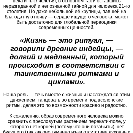
века и тысячелетия, в основном так и оставшись
неразгаданной и непознанной тайной для человека 21-го
столетия. Но даже небольшой её крупицы, павшей на
благодатную почву — сердце ищущего человека, может
быть достаточно для глобальной переоценки
современных ценностей.
«Жизнь — это ритуал, —
говорили древние индейцы, —
долгий и медленный, который
происходит в соответствии с
таинственными ритмами и
циклами».
Наша роль — течь вместе с жизнью и наслаждаться этим
движением; танцевать во времени под вселенские
ритмы, делая это по возможности красиво и радостно.
К сожалению, образ современного человека можно
сравнить с пресловутым растением перекати-поле, у
которого нет корней (потому что они позабыты), нет
будущего (так как оно туманно из-за отсутствия духовных