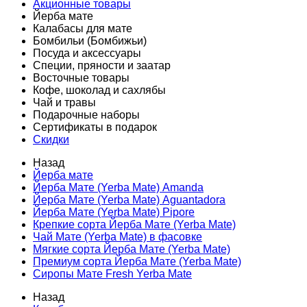
Акционные товары
Йерба мате
Калабасы для мате
Бомбильи (Бомбижьи)
Посуда и аксессуары
Специи, пряности и заатар
Восточные товары
Кофе, шоколад и сахлябы
Чай и травы
Подарочные наборы
Сертификаты в подарок
Скидки
Назад
Йерба мате
Йерба Мате (Yerba Mate) Amanda
Йерба Мате (Yerba Mate) Aguantadora
Йерба Мате (Yerba Mate) Pipore
Крепкие сорта Йерба Мате (Yerba Mate)
Чай Мате (Yerba Mate) в фасовке
Мягкие сорта Йерба Мате (Yerba Mate)
Премиум сорта Йерба Мате (Yerba Mate)
Сиропы Мате Fresh Yerba Mate
Назад