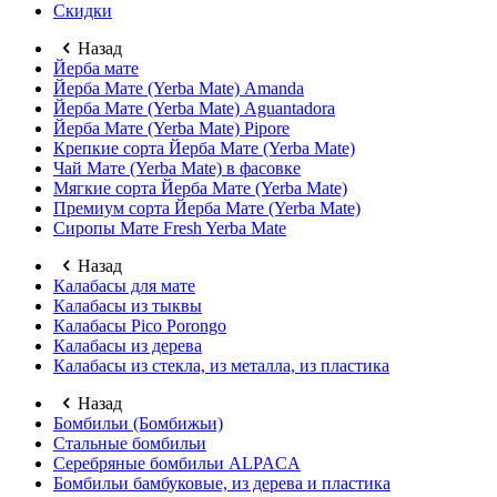
Скидки
Назад
Йерба мате
Йерба Мате (Yerba Mate) Amanda
Йерба Мате (Yerba Mate) Aguantadora
Йерба Мате (Yerba Mate) Pipore
Крепкие сорта Йерба Мате (Yerba Mate)
Чай Мате (Yerba Mate) в фасовке
Мягкие сорта Йерба Мате (Yerba Mate)
Премиум сорта Йерба Мате (Yerba Mate)
Сиропы Мате Fresh Yerba Mate
Назад
Калабасы для мате
Калабасы из тыквы
Калабасы Pico Porongo
Калабасы из дерева
Калабасы из стекла, из металла, из пластика
Назад
Бомбильи (Бомбижьи)
Стальные бомбильи
Серебряные бомбильи ALPACA
Бомбильи бамбуковые, из дерева и пластика