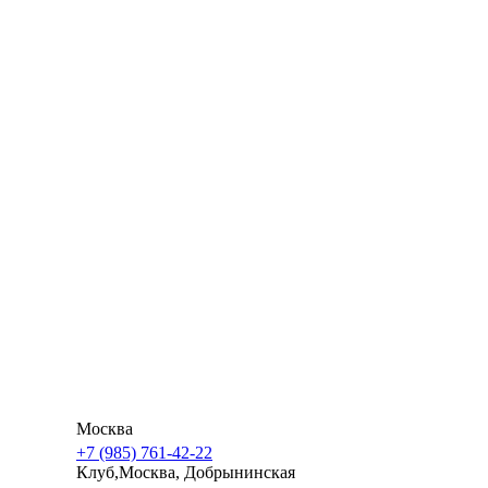
Если вам не удалось найти свой населенный пункт в
нашем списке — не расстраивайтесь! Мы сможем
доставить товары в любую точку России и СНГ.
Москва
+7 (985) 761-42-22
Клуб,Москва, Добрынинская