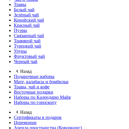
Травы
Белый чай
Зелёный чай
Кенийский чай
Красный чай
Пуэры
Связанный чай
Травяной чай
Турецкий чай
Улуны
Фруктовый чай
Черный чай
Назад
Подарочные наборы
Мате, калабасы и бомбильи
Травы, чай и кофе
Восточные подарки
Наборы по Календарю Майя
Наборы по гороскопу
Назад
Сертификаты в подарок
Церемонии
Аренда пространства (Коворкинг)