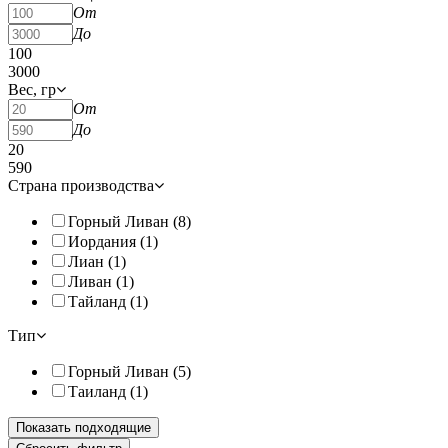
От
До
100
3000
Вес, гр
От
До
20
590
Страна производства
Горный Ливан (
8
)
Иордания (
1
)
Лиан (
1
)
Ливан (
1
)
Тайланд (
1
)
Тип
Горный Ливан (
5
)
Таиланд (
1
)