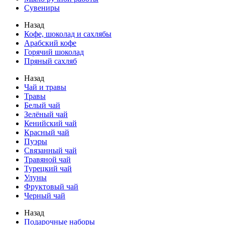
Сувениры
Назад
Кофе, шоколад и сахлябы
Арабский кофе
Горячий шоколад
Пряный сахляб
Назад
Чай и травы
Травы
Белый чай
Зелёный чай
Кенийский чай
Красный чай
Пуэры
Связанный чай
Травяной чай
Турецкий чай
Улуны
Фруктовый чай
Черный чай
Назад
Подарочные наборы