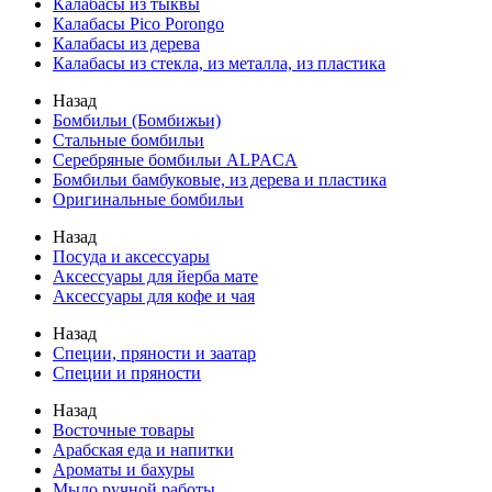
Калабасы из тыквы
Калабасы Pico Porongo
Калабасы из дерева
Калабасы из стекла, из металла, из пластика
Назад
Бомбильи (Бомбижьи)
Стальные бомбильи
Серебряные бомбильи ALPACA
Бомбильи бамбуковые, из дерева и пластика
Оригинальные бомбильи
Назад
Посуда и аксессуары
Аксессуары для йерба мате
Аксессуары для кофе и чая
Назад
Специи, пряности и заатар
Специи и пряности
Назад
Восточные товары
Арабская еда и напитки
Ароматы и бахуры
Мыло ручной работы