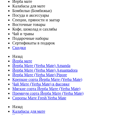
Йерба мате
Калабасы для мате
Бомбильи (Бомбижьи)
Посуда и аксессуары
Специи, пряности и заатар
Восточные товары
Кофе, шоколад и сахлябы
Чай и травы
Подарочные наборы
Сертификаты в подарок
Скидки
Назад
Йерба мате
Йерба Мате (Yerba Mate) Amanda
Йерба Мате (Yerba Mate) Aguantadora
Йерба Мате (Yerba Mate) Pipore
Крепкие сорта Йерба Мате (Yerba Mate)
Чай Мате (Yerba Mate) в фасовке
Мягкие сорта Йерба Мате (Yerba Mate)
Премиум сорта Йерба Мате (Yerba Mate)
Сиропы Мате Fresh Yerba Mate
Назад
Калабасы для мате